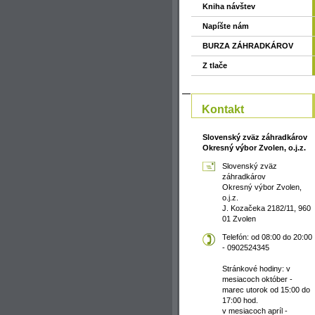
Kniha návštev
Napíšte nám
BURZA ZÁHRADKÁROV
Z tlače
Kontakt
Slovenský zväz záhradkárov
Okresný výbor Zvolen, o.j.z.
Slovenský zväz
záhradkárov
Okresný výbor Zvolen,
o.j.z.
J. Kozačeka 2182/11, 960
01 Zvolen
Telefón: od 08:00 do 20:00
- 0902524345
Stránkové hodiny: v
mesiacoch október -
marec utorok od 15:00 do
17:00 hod.
v mesiacoch apríl -