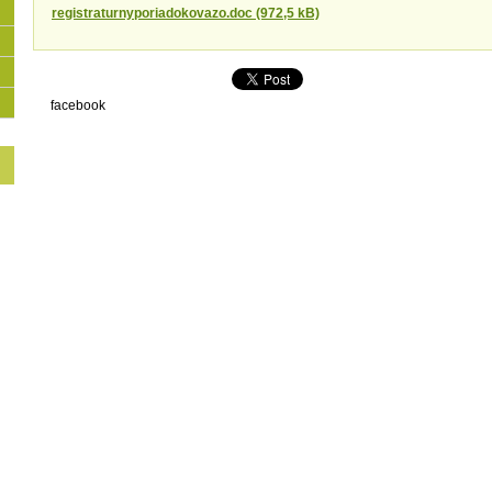
registraturnyporiadokovazo.doc (972,5 kB)
facebook