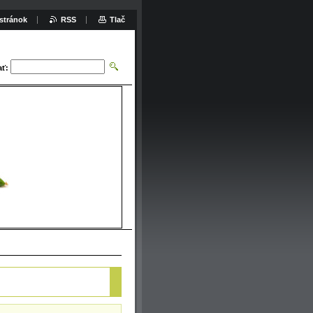
stránok
RSS
Tlač
ať: