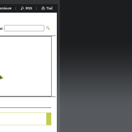
stránok
RSS
Tlač
ať: