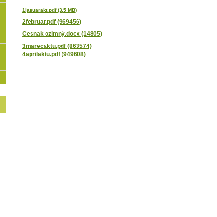
1januarakt.pdf (3,5 MB)
2februar.pdf (969456)
Cesnak ozimný.docx (14805)
3marecaktu.pdf (863574)
4aprilaktu.pdf (949608)