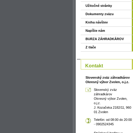
Užitočné stránky
Dokumenty zväzu
Kniha návštev
Napíšte nám
BURZA ZÁHRADKÁROV
Z tlače
Kontakt
Slovenský zväz záhradkárov
Okresný výbor Zvolen, o.j.z.
Slovenský zväz
záhradkárov
Okresný výbor Zvolen,
o.j.z.
J. Kozačeka 2182/11, 960
01 Zvolen
Telefón: od 08:00 do 20:00
- 0902524345