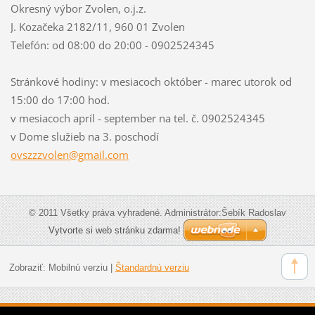
Okresný výbor Zvolen, o.j.z.
J. Kozačeka 2182/11, 960 01 Zvolen
Telefón: od 08:00 do 20:00 - 0902524345
Stránkové hodiny: v mesiacoch október - marec utorok od
15:00 do 17:00 hod.
v mesiacoch apríl - september na tel. č. 0902524345
v Dome služieb na 3. poschodí
ovszzzvo
len@gmai
l.com
© 2011 Všetky práva vyhradené. Administrátor:Šebík Radoslav
Vytvorte si web stránku zdarma!
Zobraziť:
Mobilnú verziu
|
Štandardnú verziu